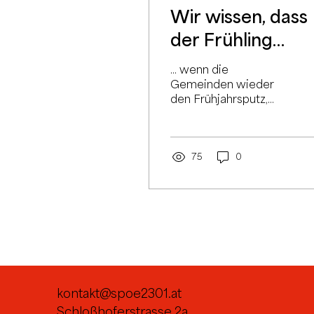
Wir wissen, dass
der Frühling
kommt ...
... wenn die
Gemeinden wieder
den Frühjahrsputz,
oder besser gesagt
die Flurreinigung,
organisieren und
ankündigen. Einmal
75
0
jährlich, wenn...
kontakt@spoe2301.at
Schloßhoferstrasse 2a