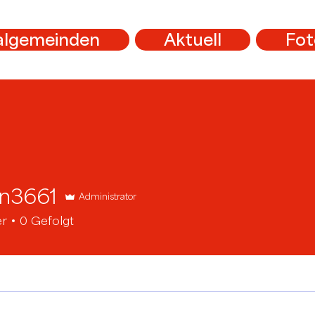
algemeinden
Aktuell
Fot
in3661
Administrator
61
er
0
Gefolgt