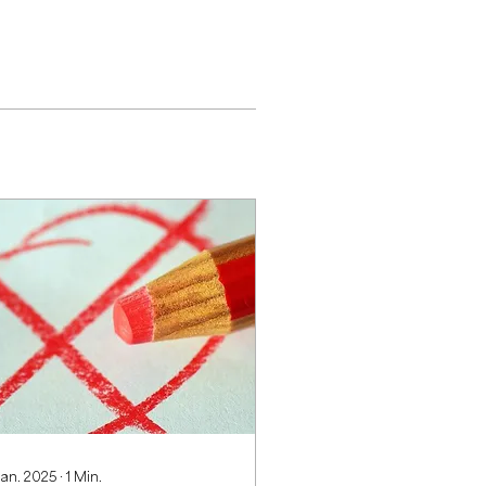
Jan. 2025
∙
1
Min.