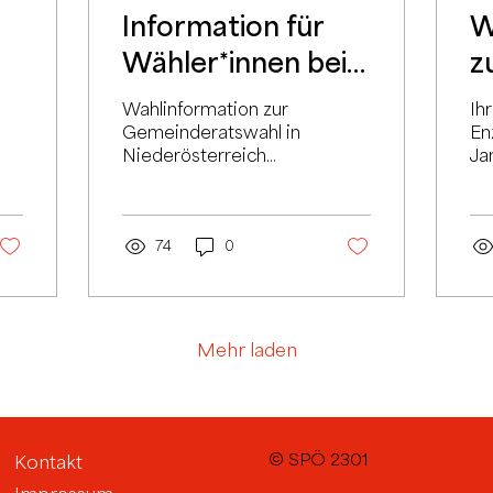
Information für
W
Wähler*innen bei
z
der
G
Wahlinformation zur
Ih
Gemeinderatswahl
2
Gemeinderatswahl in
En
Niederösterreich
Ja
2025
E
2025
Ge
Gr
Hi
74
0
wic
Mehr laden
© SPÖ 2301
Kontakt