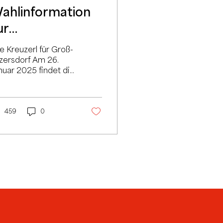
ahlinformation
ur
emeinderatswahl
re Kreuzerl für Groß-
025 in Groß-
zersdorf Am 26.
nuar 2025 findet die
nzersdorf
meinderatswahl in
oß-Enzersdorf statt.
er sind die
htigsten...
459
0