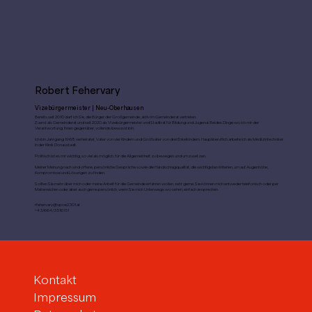
Robert Fehervary
Vizebürgermeister | Neu-Oberhausen
Bereits seit 2010 darf ich Sie, die Bürger der Großgemeinde, aktiv im Gemeinderat vertreten.
Zuerst als Gemeinderat und seit 2020 als Vizebürgermeister und Stadtrat für Bildung und Jugend. Beides Dinge wo ich mir der
Verantwortung, Ihnen gegenüber, vollends bewusst bin.
Ich bin Jahrgang 1968, verheiratet, Vater von vier Kindern und Großvater von drei Enkelkindern. Hauptberuflich arbeite ich als Medizintechniker
in der Klinik Donaustadt.
Politisch ist es mir wichtig, so viel als möglich, für die Allgemeinheit zu bewegen und umzusetzen.
Meiner Meinung nach sind offene, persönliche Gespräche sowie die Handschlagqualität, die wichtigsten Kriterien, um auf Augenhöhe,
Kompromisse und Lösungen zu finden.
Sollten Sie mehr über mich oder meine Arbeit für die Gemeinde erfahren wollen, sehr gerne. Sie können mich entweder telefonisch oder per
Mail erreichen oder aber auch gerne persönlich, wenn Sie mich Unterwegs wo sehen, einfach ansprechen.
rfehervary@spoe2301.at
+43/664/3516151
Kontakt
Impressum