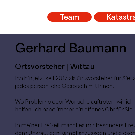
Team
Katastr
Gerhard Baumann
Ortsvorsteher | Wittau
Ich bin jetzt seit 2017 als Ortsvorsteher für Sie 
jedes persönliche Gespräch mit Ihnen.
Wo Probleme oder Wünsche auftreten, will ich
helfen. Ich habe immer ein offenes Ohr für Sie.
In meiner Freizeit macht es mir besonders Fr
dem Unkraut den Kampf anzusagen und diesen i