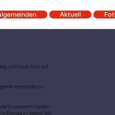
algemeinden
Aktuell
Fot
tätig und freue mich auf
 gerne versuchen zu
eude in unserem Garten
n Schuss zu halten. Mit