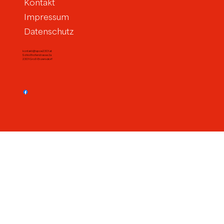
Kontakt
Impressum
Datenschutz
kontakt@spoe2301.at
Schloßhoferstrasse 2a
2301 Groß-Enzersdorf